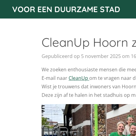
VOOR EEN DUURZAME STAD
Ga
direct
naar
de
CleanUp Hoorn z
hoofdinhoud
Gepubliceerd op 5 november 2025 om 16
We zoeken enthousiaste mensen die mee 
E-mail
naar
CleanUp
om te vragen naar d
Wist je trouwens dat inwoners van Hoorn 
Deze zijn af te halen in het stadhuis op m