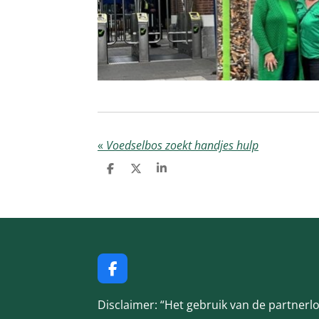
«
Voedselbos zoekt handjes hulp
D
D
S
e
e
h
l
e
a
e
l
r
n
e
F
a
c
Disclaimer: “Het gebruik van de partnerl
e