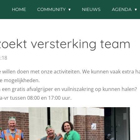
HOME
COMMUNITY
NIEUWS
AGENDA
oekt versterking team
:18
willen doen met onze activiteiten. We kunnen vaak extra h
e mogelijkheden.
een gratis afvalgrijper en vuilniszakring op kunnen halen?
a-vr tussen 08:00 en 17:00 uur.